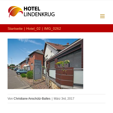
Zum
Inhalt
springen
Startseite
Hotel_02
IMG_0262
Von
Christiane Anschütz-Baltes
|
März 3rd, 2017